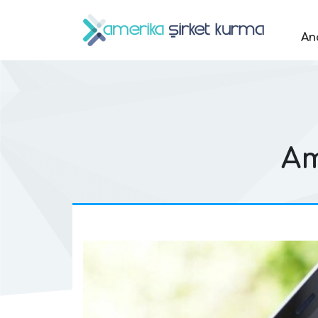
An
Am