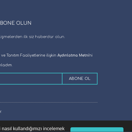
ABONE OLUN
şmelerden ilk siz haberdar olun.
e Tanıtım Faaliyetlerine ilişkin
Aydınlatma Metni
'ni
ladım.
ABONE OL
.
i nasıl kullandığımızı incelemek