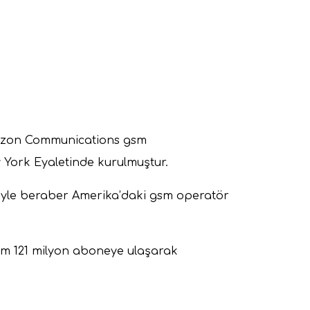
Verizon Communications gsm
w York Eyaletinde kurulmuştur.
siyle beraber Amerika’daki gsm operatör
lam 121 milyon aboneye ulaşarak