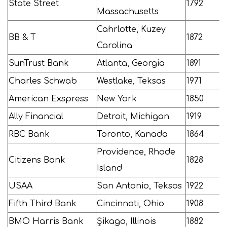
State Street
1792
Massachusetts
Cahrlotte, Kuzey
BB & T
1872
Carolina
SunTrust Bank
Atlanta, Georgia
1891
Charles Schwab
Westlake, Teksas
1971
American Exspress
New York
1850
Ally Financial
Detroit, Michigan
1919
RBC Bank
Toronto, Kanada
1864
Providence, Rhode
Citizens Bank
1828
Island
USAA
San Antonio, Teksas
1922
Fifth Third Bank
Cincinnati, Ohio
1908
BMO Harris Bank
Şikago, Illinois
1882