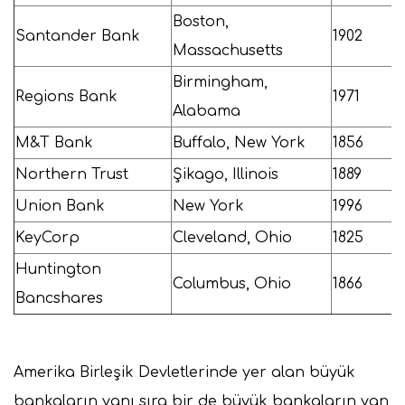
Boston,
Santander Bank
1902
Massachusetts
Birmingham,
Regions Bank
1971
Alabama
M&T Bank
Buffalo, New York
1856
Northern Trust
Şikago, Illinois
1889
Union Bank
New York
1996
KeyCorp
Cleveland, Ohio
1825
Huntington
Columbus, Ohio
1866
Bancshares
Amerika Birleşik Devletlerinde yer alan büyük
bankaların yanı sıra bir de büyük bankaların yan