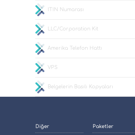
ITIN Numarası
LLC/Corporation Kit
Amerika Telefon Hattı
VPS
Belgelerin Basılı Kopyaları
Diğer
Paketler