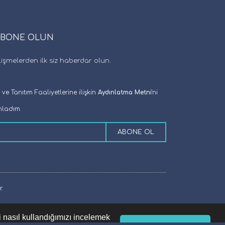
ABONE OLUN
şmelerden ilk siz haberdar olun.
e Tanıtım Faaliyetlerine ilişkin
Aydınlatma Metni
'ni
ladım.
ABONE OL
.
i nasıl kullandığımızı incelemek
Okudum, Onaylıyorum